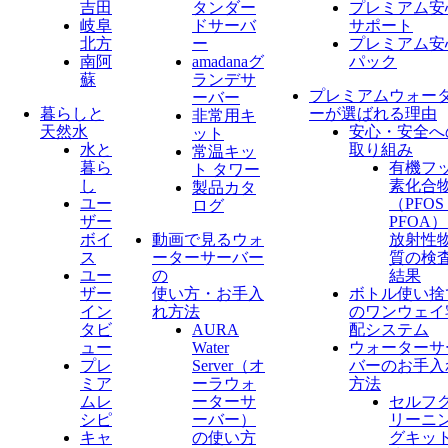
吉田
タンダー
プレミアム安
岐阜
ドサーバ
サポート
北方
ー
プレミアム安
南阿
amadanaグ
パック
蘇
ランデサ
プレミアムウォー
ーバー
暮らしと
ーが選ばれる理由
非常用キ
天然水
安心・安全へ
ット
水と
取り組み
常温キッ
暮ら
有機フ
ト タワー
し
素化合
製品カタ
ユー
（PFO
ログ
ザー
PFOA
ボイ
動画で見るウォ
放射性
ス
ーターサーバー
質の検
ユー
の
結果
ザー
使い方・お手入
ボトル使い捨
イン
れ方法
のワンウェイ
タビ
AURA
配システム
ュー
Water
ウォーターサ
プレ
Server​（オ
バーのお手入
ミア
ーラウォ
方法
ムレ
ーターサ
セルフ
シピ
ーバー）
リーニ
キャ
の使い方
グキッ