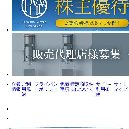
企業
ご利
プライバシ
免責
特定商取引
サイト
サイト
情報
用規
ーポリシー
事項
法について
利用条
マップ
約
件