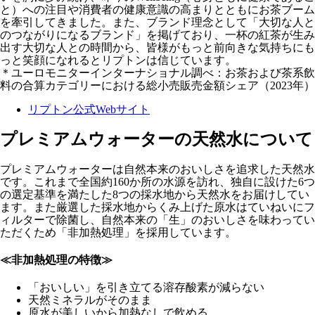
と）への注目や消費者の健康意識の高まりとともにお茶ブーム
を牽引してきました。また、ブランド理念として「大切な人と
のつながりになるブランド」を掲げており、一杯の紅茶が生み
出す大切な人との時間から、皆様がもっと前向きな気持ちにも
っと笑顔になれるとリプトンは信じています。
＊ユーロモニターインターナショナル調べ：お茶および茶系飲
料の合算カテゴリーにおける総小売販売金額シェア（2023年）
リプトン公式Webサイト
プレミアムウォーターの天然水について
プレミアムウォーターは自然本来のおいしさを追求した天然水
です。これまで全国約160か所の水源を訪れ、独自に設けた6つ
の選定基準を満たした8つの採水地から天然水をお届けしてい
ます。また厳選した採水地からくみ上げた原水はていねいにフ
ィルターで除菌し、自然本来の「生」のおいしさを味わってい
ただくため「非加熱処理」を採用しています。
≪非加熱処理の特徴≫
「おいしい」を引き立てる溶存酸素が減らない
天然ミネラルがそのまま
原水が美しいから加熱なしで飲める