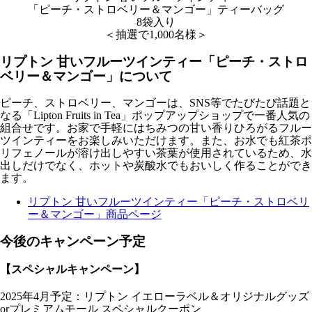
「ピーチ・ストロベリー＆マンゴー」ティーバッグ
8袋入り
＜抽選で1,000名様＞
リプトン 甘いフルーツインティー「ピーチ・ストロ
ベリー＆マンゴー」について
ピーチ、ストロベリー、マンゴーは、SNS等でたびたび話題と
なる「Lipton Fruits in Tea」ポップアップショップで一番人気の
組合せです。お家で手軽にはちみつの甘い香りひろがるフルー
ツインティーをお楽しみいただけます。また、お水でも紅茶ポ
リフェノールが溶け出しやすい茶葉が使用されているため、水
出しだけでなく、ホットや炭酸水でもおいしく作ることができ
ます。
リプトン 甘いフルーツインティー「ピーチ・ストロベリ
ー＆マンゴー」商品ページ
今後のキャンペーン予定
【スペシャルキャンペーン】
2025年4月予定
：リプトン イエローラベル＆オリジナルグッズ
orプレミアムモール スペシャルクーポン