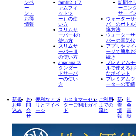
ンペ
famfit2（フ
訪問ク
ー
ァムフィ
ーニン
ン・
ットツ
サービ
お得
ー）の使
ウォーターサ
情報
い方
バーのボトル
スリムサ
換方法
ーバー4の
ウォーターサ
使い方
バーの電気代
スリムサ
アプリやマイ
ーバーⅢ
ージで簡単お
の使い方
続き
amadana ス
プレミアムモ
タンダー
ルで使えるお
ドサーバ
なポイント
ーの使い
プレミアムウ
方
ーターの実績
新規
お
便利なアプ
カスタマーセン
ご利用
新
社
お申
問
リとマイペ
ターご利用ガイ
までの
着
会
込み
合
ージ
ド
流れ
情
貢
せ
報
献