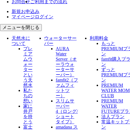
お問合せ
ご利用までの流れ
新規お申込み
マイページログイン
メニューを閉じる
天然水に
ウォーターサー
利用料金
ついて
バー
もっと
プレ
AURA
PREMIUMプ
ミア
Water
ン
ムウ
Server​（オ
famfit購入プ
ォー
ーラウォ
ン
ター
ーターサ
ずっと
とい
ーバー）
PREMIUMプ
う天
famfit2（フ
ン
然水
ァムフィ
PREMIUM
私た
ットツ
WATER MOM
ちの
ー）
CLUB
想い
スリムサ
PREMIUM
家に
ーバー
WATER
井戸
4（ロング/
FUTUREプ
を持
ショート
法人プラン
とう
タイプ）
常温キットプ
富士
amadana ス
ン