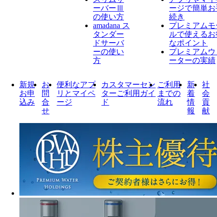
ーバーⅢ
ージで簡単お
の使い方
続き
amadana ス
プレミアムモ
タンダー
ルで使えるお
ドサーバ
なポイント
ーの使い
プレミアムウ
方
ーターの実績
新規
お
便利なアプ
カスタマーセン
ご利用
新
社
お申
問
リとマイペ
ターご利用ガイ
までの
着
会
込み
合
ージ
ド
流れ
情
貢
せ
報
献