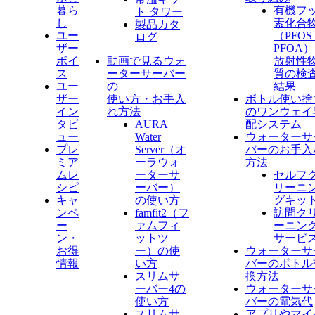
暮ら
有機フ
ト タワー
し
素化合
製品カタ
ユー
（PFO
ログ
ザー
PFOA
ボイ
動画で見るウォ
放射性
ス
ーターサーバー
質の検
ユー
の
結果
ザー
使い方・お手入
ボトル使い捨
イン
れ方法
のワンウェイ
タビ
AURA
配システム
ュー
Water
ウォーターサ
プレ
Server​（オ
バーのお手入
ミア
ーラウォ
方法
ムレ
ーターサ
セルフ
シピ
ーバー）
リーニ
キャ
の使い方
グキッ
ンペ
famfit2（フ
訪問ク
ー
ァムフィ
ーニン
ン・
ットツ
サービ
お得
ー）の使
ウォーターサ
情報
い方
バーのボトル
スリムサ
換方法
ーバー4の
ウォーターサ
使い方
バーの電気代
スリムサ
アプリやマイ