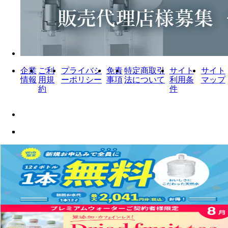
企業
ご利
プライバシ
免責
特定商取引
サイト
サイト
情報
用規
ーポリシー
事項
法について
利用条
マップ
約
件