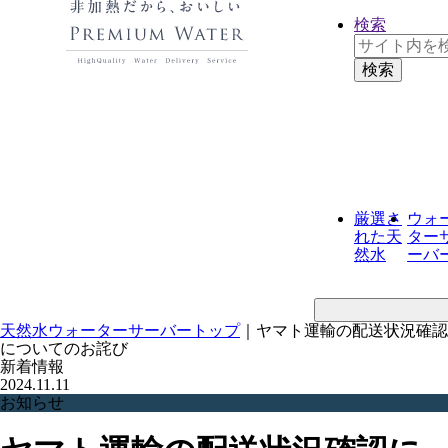
検索
厳選さ
ウォ
れた
天
ター
然水
ーバ
天然水ウォーターサーバートップ
｜
ヤマト運輸の配送状況確認
についてのお詫び
新着情報
2024.11.11
お知らせ