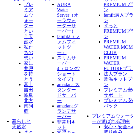
プレ
AURA
PREMIUMプ
ミア
Water
ン
ムウ
Server​（オ
famfit購入プ
ォー
ーラウォ
ン
ター
ーターサ
ずっと
とい
ーバー）
PREMIUMプ
う天
famfit2（フ
ン
然水
ァムフィ
PREMIUM
私た
ットツ
WATER MOM
ちの
ー）
CLUB
想い
スリムサ
PREMIUM
家に
ーバー
WATER
井戸
4（ロング/
FUTUREプ
を持
ショート
法人プラン
とう
タイプ）
常温キットプ
富士
amadana ス
ン
吉田
タンダー
プレミアム安
岐阜
ドサーバ
サポート
北方
ー
プレミアム安
南阿
amadanaグ
パック
蘇
ランデサ
プレミアムウォー
ーバー
暮らしと
ーが選ばれる理由
非常用キ
天然水
安心・安全へ
ット
水と
取り組み
常温キッ