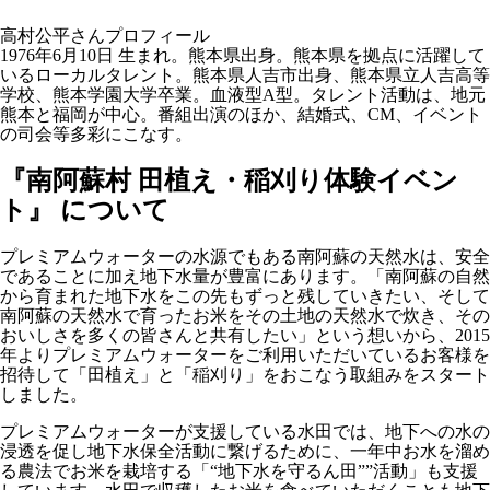
高村公平さんプロフィール
1976年6月10日 生まれ。熊本県出身。熊本県を拠点に活躍して
いるローカルタレント。熊本県人吉市出身、熊本県立人吉高等
学校、熊本学園大学卒業。血液型A型。タレント活動は、地元
熊本と福岡が中心。番組出演のほか、結婚式、CM、イベント
の司会等多彩にこなす。
『南阿蘇村 田植え・稲刈り体験イベン
ト』 について
プレミアムウォーターの水源でもある南阿蘇の天然水は、安全
であることに加え地下水量が豊富にあります。「南阿蘇の自然
から育まれた地下水をこの先もずっと残していきたい、そして
南阿蘇の天然水で育ったお米をその土地の天然水で炊き、その
おいしさを多くの皆さんと共有したい」という想いから、2015
年よりプレミアムウォーターをご利用いただいているお客様を
招待して「田植え」と「稲刈り」をおこなう取組みをスタート
しました。
プレミアムウォーターが支援している水田では、地下への水の
浸透を促し地下水保全活動に繋げるために、一年中お水を溜め
る農法でお米を栽培する「“地下水を守るん田””活動」も支援