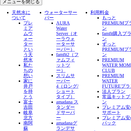
メニューを閉じる
天然水に
ウォーターサー
利用料金
ついて
バー
もっと
プレ
AURA
PREMIUMプ
ミア
Water
ン
ムウ
Server​（オ
famfit購入プ
ォー
ーラウォ
ン
ター
ーターサ
ずっと
とい
ーバー）
PREMIUMプ
う天
famfit2（フ
ン
然水
ァムフィ
PREMIUM
私た
ットツ
WATER MOM
ちの
ー）
CLUB
想い
スリムサ
PREMIUM
家に
ーバー
WATER
井戸
4（ロング/
FUTUREプ
を持
ショート
法人プラン
とう
タイプ）
常温キットプ
富士
amadana ス
ン
吉田
タンダー
プレミアム安
岐阜
ドサーバ
サポート
北方
ー
プレミアム安
南阿
amadanaグ
パック
蘇
ランデサ