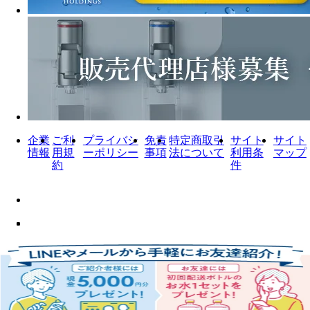
企業
ご利
プライバシ
免責
特定商取引
サイト
サイト
情報
用規
ーポリシー
事項
法について
利用条
マップ
約
件