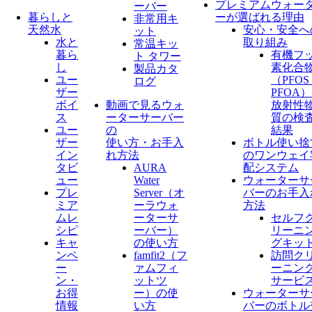
プレミアムウォー
ーバー
暮らしと
ーが選ばれる理由
非常用キ
天然水
安心・安全へ
ット
水と
取り組み
常温キッ
暮ら
有機フ
ト タワー
し
素化合
製品カタ
ユー
（PFO
ログ
ザー
PFOA
ボイ
動画で見るウォ
放射性
ス
ーターサーバー
質の検
ユー
の
結果
ザー
使い方・お手入
ボトル使い捨
イン
れ方法
のワンウェイ
タビ
AURA
配システム
ュー
Water
ウォーターサ
プレ
Server​（オ
バーのお手入
ミア
ーラウォ
方法
ムレ
ーターサ
セルフ
シピ
ーバー）
リーニ
キャ
の使い方
グキッ
ンペ
famfit2（フ
訪問ク
ー
ァムフィ
ーニン
ン・
ットツ
サービ
お得
ー）の使
ウォーターサ
情報
い方
バーのボトル