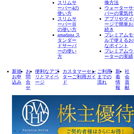
スリムサ
換方法
ーバー4の
ウォーターサ
使い方
バーの電気代
スリムサ
アプリやマイ
ーバーⅢ
ージで簡単お
の使い方
続き
amadana ス
プレミアムモ
タンダー
ルで使えるお
ドサーバ
なポイント
ーの使い
プレミアムウ
方
ーターの実績
新規
お
便利なアプ
カスタマーセン
ご利用
新
社
お申
問
リとマイペ
ターご利用ガイ
までの
着
会
込み
合
ージ
ド
流れ
情
貢
せ
報
献