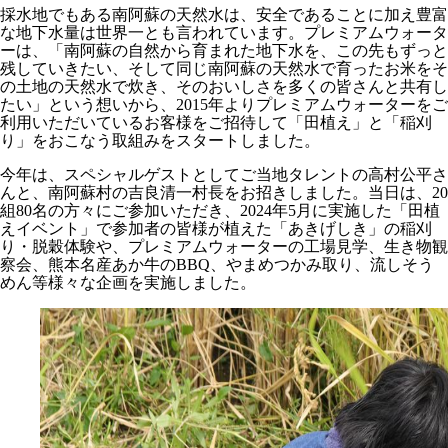
採水地でもある南阿蘇の天然水は、安全であることに加え豊富
な地下水量は世界一とも言われています。プレミアムウォータ
ーは、「南阿蘇の自然から育まれた地下水を、この先もずっと
残していきたい、そして同じ南阿蘇の天然水で育ったお米をそ
の土地の天然水で炊き、そのおいしさを多くの皆さんと共有し
たい」という想いから、2015年よりプレミアムウォーターをご
利用いただいているお客様をご招待して「田植え」と「稲刈
り」をおこなう取組みをスタートしました。
今年は、スペシャルゲストとしてご当地タレントの高村公平さ
んと、南阿蘇村の吉良清一村長をお招きしました。当日は、20
組80名の方々にご参加いただき、2024年5月に実施した「田植
えイベント」で参加者の皆様が植えた「あきげしき」の稲刈
り・脱穀体験や、プレミアムウォーターの工場見学、生き物観
察会、熊本名産あか牛のBBQ、やまめつかみ取り、流しそう
めん等様々な企画を実施しました。