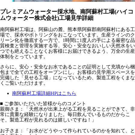
プレミアムウォーター採水地、南阿蘇村工場(ハイコ
ムウォーター株式会社)工場見学詳細
南阿蘇村工場は、阿蘇山の麓、熊本県阿蘇郡南阿蘇村にある工
場で、採水やボトリングをおこなっています。生産ラインのク
リーン化を徹底する一方で、1時間に1度人の手による厳密な品
質検査と管理を実施する等、安心・安全なおいしい天然水をい
つでも絶えることなくお客様にお届けできるよう、万全の生産
体制をとっています。
さらに、安心・安全なお水であることの証明として充填から梱
包まで全ての工程をオープンにし、お客様の見学用スペースを
完備した「見せる工場」になっているため、製造工程をくまな
くご覧いただけます。
南阿蘇村工場詳細HPはこちら
■ ご参加いただいた皆様からのコメント
親御さま：「天然水が出来上がる工程を見ることができて、非
常に貴重な経験になりました。毎日飲んでいるものだからこ
そ、製造工程が見れるのは嬉しいですね！」
お子さま：「お水がどうやって作られているのかを知れて、と