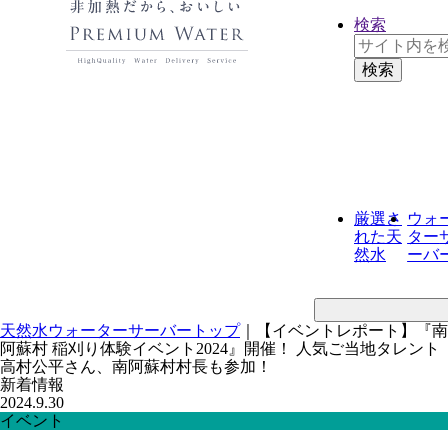
検索
厳選さ
ウォ
れた
天
ター
然水
ーバ
天然水ウォーターサーバートップ
｜
【イベントレポート】『南
阿蘇村 稲刈り体験イベント2024』開催！ 人気ご当地タレント
高村公平さん、南阿蘇村村長も参加！
新着情報
2024.9.30
イベント