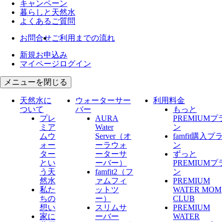
キャンペーン
暮らしと天然水
よくあるご質問
お問合せ
ご利用までの流れ
新規お申込み
マイページログイン
メニューを閉じる
天然水に
ウォーターサー
利用料金
ついて
バー
もっと
プレ
AURA
PREMIUMプ
ミア
Water
ン
ムウ
Server​（オ
famfit購入プ
ォー
ーラウォ
ン
ター
ーターサ
ずっと
とい
ーバー）
PREMIUMプ
う天
famfit2（フ
ン
然水
ァムフィ
PREMIUM
私た
ットツ
WATER MOM
ちの
ー）
CLUB
想い
スリムサ
PREMIUM
家に
ーバー
WATER