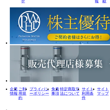
せ
報
献
企業
ご利
プライバシ
免責
特定商取引
サイト
サイト
情報
用規
ーポリシー
事項
法について
利用条
マップ
約
件