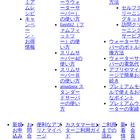
ミア
ーラウォ
方法
ムレ
ーターサ
セルフ
シピ
ーバー）
リーニ
キャ
の使い方
グキッ
ンペ
famfit2（フ
訪問ク
ー
ァムフィ
ーニン
ン・
ットツ
サービ
お得
ー）の使
ウォーターサ
情報
い方
バーのボトル
スリムサ
換方法
ーバー4の
ウォーターサ
使い方
バーの電気代
スリムサ
アプリやマイ
ーバーⅢ
ージで簡単お
の使い方
続き
amadana ス
プレミアムモ
タンダー
ルで使えるお
ドサーバ
なポイント
ーの使い
プレミアムウ
方
ーターの実績
新規
お
便利なアプ
カスタマーセン
ご利用
新
社
お申
問
リとマイペ
ターご利用ガイ
までの
着
会
込み
合
ージ
ド
流れ
情
貢