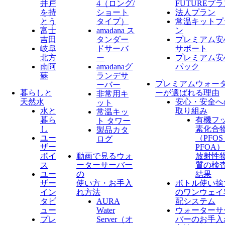
井戸
4（ロング/
FUTUREプ
を持
ショート
法人プラン
とう
タイプ）
常温キットプ
富士
amadana ス
ン
吉田
タンダー
プレミアム安
岐阜
ドサーバ
サポート
北方
ー
プレミアム安
南阿
amadanaグ
パック
蘇
ランデサ
プレミアムウォー
ーバー
暮らしと
ーが選ばれる理由
非常用キ
天然水
安心・安全へ
ット
水と
取り組み
常温キッ
暮ら
有機フ
ト タワー
し
素化合
製品カタ
ユー
（PFO
ログ
ザー
PFOA
ボイ
動画で見るウォ
放射性
ス
ーターサーバー
質の検
ユー
の
結果
ザー
使い方・お手入
ボトル使い捨
イン
れ方法
のワンウェイ
タビ
AURA
配システム
ュー
Water
ウォーターサ
プレ
Server​（オ
バーのお手入