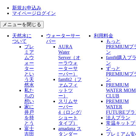
新規お申込み
マイページログイン
メニューを閉じる
天然水に
ウォーターサー
利用料金
ついて
バー
もっと
プレ
AURA
PREMIUMプ
ミア
Water
ン
ムウ
Server​（オ
famfit購入プ
ォー
ーラウォ
ン
ター
ーターサ
ずっと
とい
ーバー）
PREMIUMプ
う天
famfit2（フ
ン
然水
ァムフィ
PREMIUM
私た
ットツ
WATER MOM
ちの
ー）
CLUB
想い
スリムサ
PREMIUM
家に
ーバー
WATER
井戸
4（ロング/
FUTUREプ
を持
ショート
法人プラン
とう
タイプ）
常温キットプ
富士
amadana ス
ン
吉田
タンダー
プレミアム安