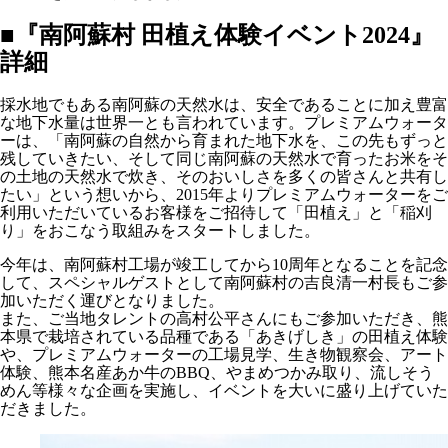
■『南阿蘇村 田植え体験イベント2024』
詳細
採水地でもある南阿蘇の天然水は、安全であることに加え豊富
な地下水量は世界一とも言われています。プレミアムウォータ
ーは、「南阿蘇の自然から育まれた地下水を、この先もずっと
残していきたい、そして同じ南阿蘇の天然水で育ったお米をそ
の土地の天然水で炊き、そのおいしさを多くの皆さんと共有し
たい」という想いから、2015年よりプレミアムウォーターをご
利用いただいているお客様をご招待して「田植え」と「稲刈
り」をおこなう取組みをスタートしました。
今年は、南阿蘇村工場が竣工してから10周年となることを記念
して、スペシャルゲストとして南阿蘇村の吉良清一村長もご参
加いただく運びとなりました。
また、ご当地タレントの高村公平さんにもご参加いただき、熊
本県で栽培されている品種である「あきげしき」の田植え体験
や、プレミアムウォーターの工場見学、生き物観察会、アート
体験、熊本名産あか牛のBBQ、やまめつかみ取り、流しそう
めん等様々な企画を実施し、イベントを大いに盛り上げていた
だきました。