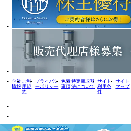
企業
ご利
プライバシ
免責
特定商取引
サイト
サイト
情報
用規
ーポリシー
事項
法について
利用条
マップ
約
件