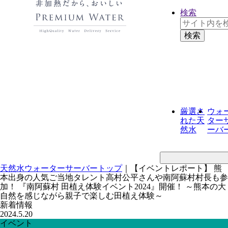
検索
厳選さ
ウォ
れた
天
ター
然水
ーバ
天然水ウォーターサーバートップ
｜
【イベントレポート】 熊
本出身の人気ご当地タレント高村公平さんや南阿蘇村村長も参
加！ 『南阿蘇村 田植え体験イベント2024』開催！ ～熊本の大
自然を感じながら親子で楽しむ田植え体験～
新着情報
2024.5.20
イベント