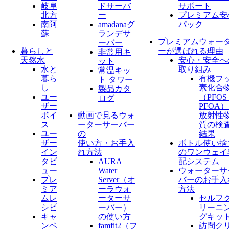
岐阜
ドサーバ
サポート
北方
ー
プレミアム安
南阿
amadanaグ
パック
蘇
ランデサ
プレミアムウォー
ーバー
暮らしと
ーが選ばれる理由
非常用キ
天然水
安心・安全へ
ット
水と
取り組み
常温キッ
暮ら
有機フ
ト タワー
し
素化合
製品カタ
ユー
（PFO
ログ
ザー
PFOA
ボイ
動画で見るウォ
放射性
ス
ーターサーバー
質の検
ユー
の
結果
ザー
使い方・お手入
ボトル使い捨
イン
れ方法
のワンウェイ
タビ
AURA
配システム
ュー
Water
ウォーターサ
プレ
Server​（オ
バーのお手入
ミア
ーラウォ
方法
ムレ
ーターサ
セルフ
シピ
ーバー）
リーニ
キャ
の使い方
グキッ
ンペ
famfit2（フ
訪問ク