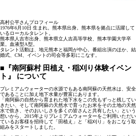
高村公平さんプロフィール
1976年6月10日 生まれ。熊本県出身。熊本県を拠点に活躍して
いるローカルタレント。
熊本県人吉市出身、熊本県立人吉高等学校、熊本学園大学卒
業。血液型A型。
タレント活動は、地元熊本と福岡が中心。番組出演のほか、結
婚式、CM、イベントの司会等多彩にこなす。
■『南阿蘇村 田植え・稲刈り体験イベン
ト』 について
プレミアムウォーターの水源でもある南阿蘇の天然水は、安全
であることに加え地下水量が豊富にあります。
「南阿蘇の自然から育まれた地下水をこの先もずっと残してい
きたい、そして南阿蘇の天然水で育ったお米をその土地の天然
水で炊き、そのおいしさを多くの皆さんと共有したい」という
想いから、2015年よりプレミアムウォーターをご利用いただい
ているお客様を招待して「田植え」と「稲刈り」をおこなう取
組みをスタートしました。