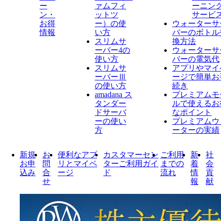
ー
ァムフィ
ーニン
ン・
ットツ
サービ
お得
ー）の使
ウォーターサ
情報
い方
バーのボトル
スリムサ
換方法
ーバー4の
ウォーターサ
使い方
バーの電気代
スリムサ
アプリやマイ
ーバーⅢ
ージで簡単お
の使い方
続き
amadana ス
プレミアムモ
タンダー
ルで使えるお
ドサーバ
なポイント
ーの使い
プレミアムウ
方
ーターの実績
新規
お
便利なアプ
カスタマーセン
ご利用
新
社
お申
問
リとマイペ
ターご利用ガイ
までの
着
会
込み
合
ージ
ド
流れ
情
貢
せ
報
献