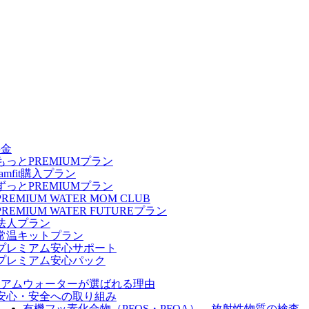
料金
もっとPREMIUMプラン
famfit購入プラン
ずっとPREMIUMプラン
PREMIUM WATER MOM CLUB
PREMIUM WATER FUTUREプラン
法人プラン
常温キットプラン
プレミアム安心サポート
プレミアム安心パック
ミアムウォーターが選ばれる理由
安心・安全への取り組み
有機フッ素化合物（PFOS・PFOA）、放射性物質の検査