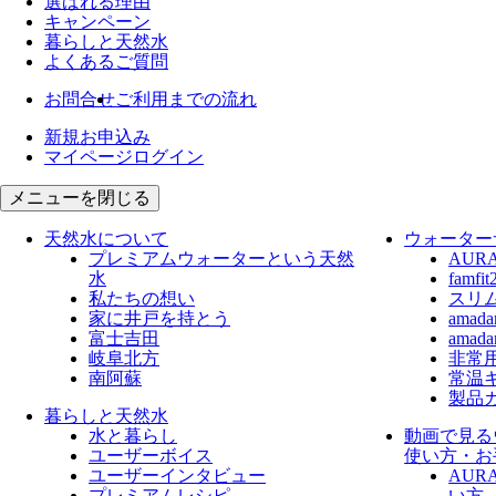
選ばれる理由
キャンペーン
暮らしと天然水
よくあるご質問
お問合せ
ご利用までの流れ
新規お申込み
マイページログイン
メニューを閉じる
天然水について
ウォーター
プレミアムウォーターという天然
AUR
水
fam
私たちの想い
スリ
家に井戸を持とう
ama
富士吉田
ama
岐阜北方
非常
南阿蘇
常温
製品
暮らしと天然水
水と暮らし
動画で見る
ユーザーボイス
使い方・お
ユーザーインタビュー
AUR
プレミアムレシピ
い方