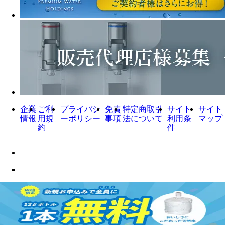
企業
ご利
プライバシ
免責
特定商取引
サイト
サイト
情報
用規
ーポリシー
事項
法について
利用条
マップ
約
件