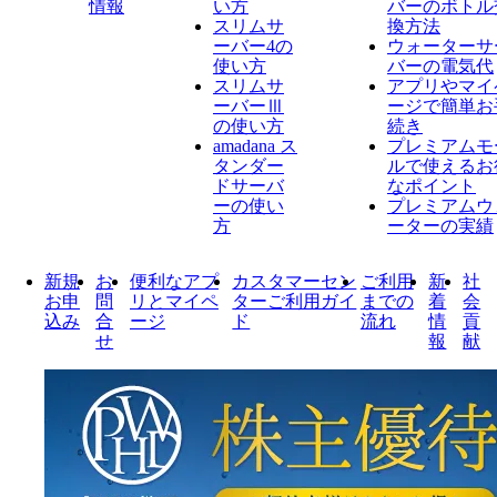
情報
い方
バーのボトル
スリムサ
換方法
ーバー4の
ウォーターサ
使い方
バーの電気代
スリムサ
アプリやマイ
ーバーⅢ
ージで簡単お
の使い方
続き
amadana ス
プレミアムモ
タンダー
ルで使えるお
ドサーバ
なポイント
ーの使い
プレミアムウ
方
ーターの実績
新規
お
便利なアプ
カスタマーセン
ご利用
新
社
お申
問
リとマイペ
ターご利用ガイ
までの
着
会
込み
合
ージ
ド
流れ
情
貢
せ
報
献