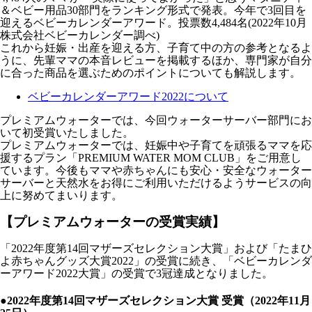
＆ベビー用品30部門をランキング形式で発表。今年で3回目を
迎えるベビーカレンダーアワード。投票数4,484名(2022年10月
株式会社ベビーカレンダー調べ)
これから妊娠・出産を迎える方、子育て中の方の参考となるよ
うに、先輩ママの本音レビューを掲載するほか、専門家が自分
に合った商品を選ぶためのポイントについても解説します。
ベビーカレンダーアワード2022について
プレミアムウォーターでは、今回ウォーターサーバー部門にお
いて初受賞いたしました。
プレミアムウォーターでは、妊娠中や子育てを頑張るママを応
援するプラン「PREMIUM WATER MOM CLUB」をご用意し
ています。今後もママや赤ちゃんにも安心・安全なウォーター
サーバーと天然水をお得にご利用いただけるようサービスの向
上に努めてまいります。
【プレミアムウォーターの受賞実績】
「2022年度第14回マザーズセレクション大賞」および「たまひ
よ赤ちゃんグッズ大賞2022」の受賞に続き、「ベビーカレンダ
ーアワード2022大賞」の受賞で
3冠達成
となりました。
●2022年度第14回マザーズセレクション大賞 受賞（2022年11月