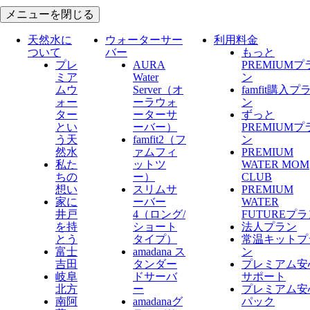
メニューを閉じる
天然水に
ウォーターサー
利用料金
ついて
バー
もっと
プレ
AURA
PREMIUMプ
ミア
Water
ン
ムウ
Server​（オ
famfit購入プ
ォー
ーラウォ
ン
ター
ーターサ
ずっと
とい
ーバー）
PREMIUMプ
う天
famfit2（フ
ン
然水
ァムフィ
PREMIUM
私た
ットツ
WATER MOM
ちの
ー）
CLUB
想い
スリムサ
PREMIUM
家に
ーバー
WATER
井戸
4（ロング/
FUTUREプ
を持
ショート
法人プラン
とう
タイプ）
常温キットプ
富士
amadana ス
ン
吉田
タンダー
プレミアム安
岐阜
ドサーバ
サポート
北方
ー
プレミアム安
南阿
amadanaグ
パック