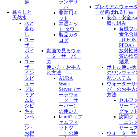
蘇
ランデサ
プレミアムウォー
ーバー
暮らしと
ーが選ばれる理由
非常用キ
天然水
安心・安全へ
ット
水と
取り組み
常温キッ
暮ら
有機フ
ト タワー
し
素化合
製品カタ
ユー
（PFO
ログ
ザー
PFOA
ボイ
動画で見るウォ
放射性
ス
ーターサーバー
質の検
ユー
の
結果
ザー
使い方・お手入
ボトル使い捨
イン
れ方法
のワンウェイ
タビ
AURA
配システム
ュー
Water
ウォーターサ
プレ
Server​（オ
バーのお手入
ミア
ーラウォ
方法
ムレ
ーターサ
セルフ
シピ
ーバー）
リーニ
キャ
の使い方
グキッ
ンペ
famfit2（フ
訪問ク
ー
ァムフィ
ーニン
ン・
ットツ
サービ
お得
ー）の使
ウォーターサ