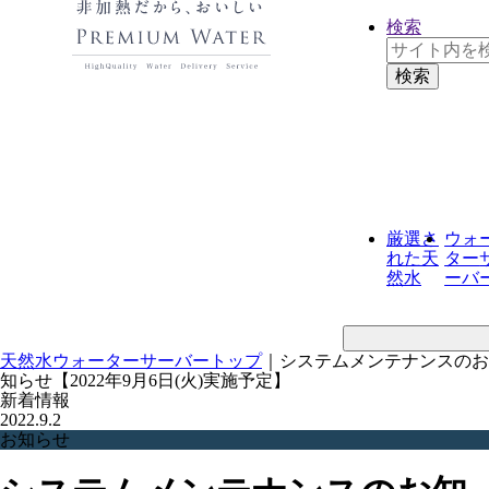
検索
厳選さ
ウォ
れた
天
ター
然水
ーバ
天然水ウォーターサーバートップ
｜
システムメンテナンスのお
知らせ【2022年9月6日(火)実施予定】
新着情報
2022.9.2
お知らせ