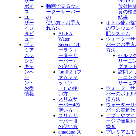
ザー
PFOA
ボイ
動画で見るウォ
放射性
ス
ーターサーバー
質の検
ユー
の
結果
ザー
使い方・お手入
ボトル使い捨
イン
れ方法
のワンウェイ
タビ
AURA
配システム
ュー
Water
ウォーターサ
プレ
Server​（オ
バーのお手入
ミア
ーラウォ
方法
ムレ
ーターサ
セルフ
シピ
ーバー）
リーニ
キャ
の使い方
グキッ
ンペ
famfit2（フ
訪問ク
ー
ァムフィ
ーニン
ン・
ットツ
サービ
お得
ー）の使
ウォーターサ
情報
い方
バーのボトル
スリムサ
換方法
ーバー4の
ウォーターサ
使い方
バーの電気代
スリムサ
アプリやマイ
ーバーⅢ
ージで簡単お
の使い方
続き
amadana ス
プレミアムモ