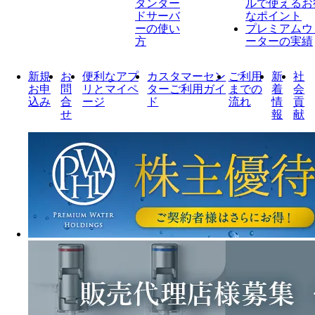
タンダー
ルで使えるお
ドサーバ
なポイント
ーの使い
プレミアムウ
方
ーターの実績
新規
お
便利なアプ
カスタマーセン
ご利用
新
社
お申
問
リとマイペ
ターご利用ガイ
までの
着
会
込み
合
ージ
ド
流れ
情
貢
せ
報
献