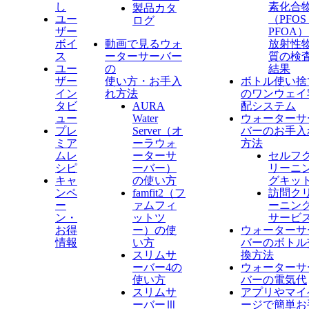
し
素化合
製品カタ
ユー
（PFO
ログ
ザー
PFOA
ボイ
動画で見るウォ
放射性
ス
ーターサーバー
質の検
ユー
の
結果
ザー
使い方・お手入
ボトル使い捨
イン
れ方法
のワンウェイ
タビ
AURA
配システム
ュー
Water
ウォーターサ
プレ
Server​（オ
バーのお手入
ミア
ーラウォ
方法
ムレ
ーターサ
セルフ
シピ
ーバー）
リーニ
キャ
の使い方
グキッ
ンペ
famfit2（フ
訪問ク
ー
ァムフィ
ーニン
ン・
ットツ
サービ
お得
ー）の使
ウォーターサ
情報
い方
バーのボトル
スリムサ
換方法
ーバー4の
ウォーターサ
使い方
バーの電気代
スリムサ
アプリやマイ
ーバーⅢ
ージで簡単お