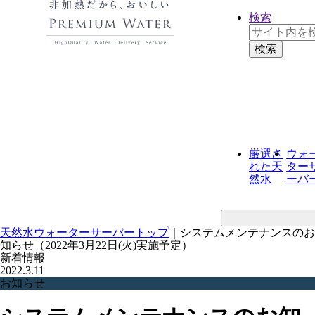
検索
厳選さ
ウォ
れた
天
ター
然水
ーバ
天然水ウォーターサーバートップ
｜
システムメンテナンスのお
知らせ（2022年3月22日(火)実施予定）
新着情報
2022.3.11
お知らせ