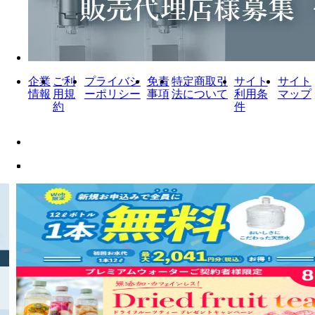
企業
ご利
プライバシ
免責
特定商取引
サイト
サイト
情報
用規
ーポリシー
事項
法について
利用条
マップ
約
件