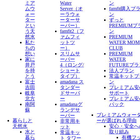
ミア
Water
ン
ムウ
Server​（オ
famfit購入プ
ォー
ーラウォ
ン
ター
ーターサ
ずっと
とい
ーバー）
PREMIUMプ
う天
famfit2（フ
ン
然水
ァムフィ
PREMIUM
私た
ットツ
WATER MOM
ちの
ー）
CLUB
想い
スリムサ
PREMIUM
家に
ーバー
WATER
井戸
4（ロング/
FUTUREプ
を持
ショート
法人プラン
とう
タイプ）
常温キットプ
富士
amadana ス
ン
吉田
タンダー
プレミアム安
岐阜
ドサーバ
サポート
北方
ー
プレミアム安
南阿
amadanaグ
パック
蘇
ランデサ
プレミアムウォー
ーバー
暮らしと
ーが選ばれる理由
非常用キ
天然水
安心・安全へ
ット
水と
取り組み
常温キッ
暮ら
有機フ
ト タワー