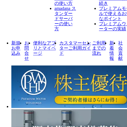
の使い方
続き
amadana ス
プレミアムモ
タンダー
ルで使えるお
ドサーバ
なポイント
ーの使い
プレミアムウ
方
ーターの実績
新規
お
便利なアプ
カスタマーセン
ご利用
新
社
お申
問
リとマイペ
ターご利用ガイ
までの
着
会
込み
合
ージ
ド
流れ
情
貢
せ
報
献