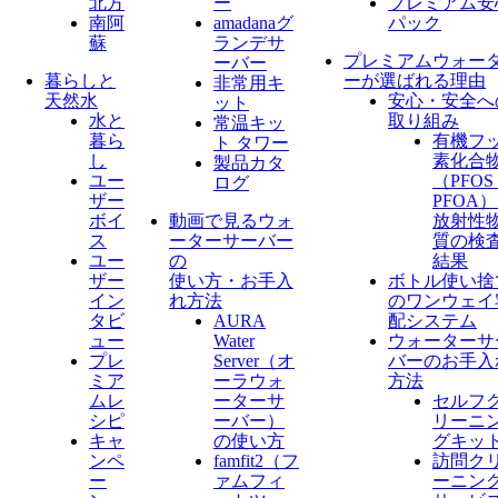
北方
ー
プレミアム安
南阿
amadanaグ
パック
蘇
ランデサ
プレミアムウォー
ーバー
暮らしと
ーが選ばれる理由
非常用キ
天然水
安心・安全へ
ット
水と
取り組み
常温キッ
暮ら
有機フ
ト タワー
し
素化合
製品カタ
ユー
（PFO
ログ
ザー
PFOA
ボイ
動画で見るウォ
放射性
ス
ーターサーバー
質の検
ユー
の
結果
ザー
使い方・お手入
ボトル使い捨
イン
れ方法
のワンウェイ
タビ
AURA
配システム
ュー
Water
ウォーターサ
プレ
Server​（オ
バーのお手入
ミア
ーラウォ
方法
ムレ
ーターサ
セルフ
シピ
ーバー）
リーニ
キャ
の使い方
グキッ
ンペ
famfit2（フ
訪問ク
ー
ァムフィ
ーニン