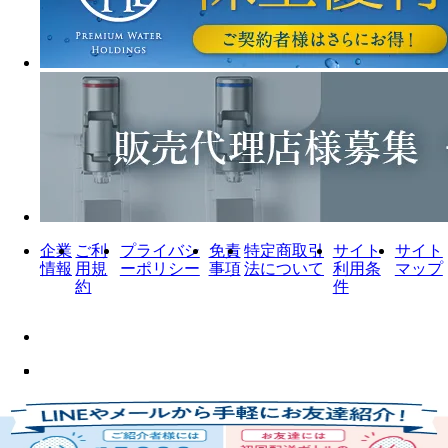
企業
ご利
プライバシ
免責
特定商取引
サイト
サイト
情報
用規
ーポリシー
事項
法について
利用条
マップ
約
件