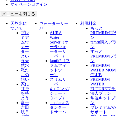
マイページログイン
メニューを閉じる
天然水に
ウォーターサー
利用料金
ついて
バー
もっと
プレ
AURA
PREMIUMプ
ミア
Water
ン
ムウ
Server​（オ
famfit購入プ
ォー
ーラウォ
ン
ター
ーターサ
ずっと
とい
ーバー）
PREMIUMプ
う天
famfit2（フ
ン
然水
ァムフィ
PREMIUM
私た
ットツ
WATER MOM
ちの
ー）
CLUB
想い
スリムサ
PREMIUM
家に
ーバー
WATER
井戸
4（ロング/
FUTUREプ
を持
ショート
法人プラン
とう
タイプ）
常温キットプ
富士
amadana ス
ン
吉田
タンダー
プレミアム安
岐阜
ドサーバ
サポート