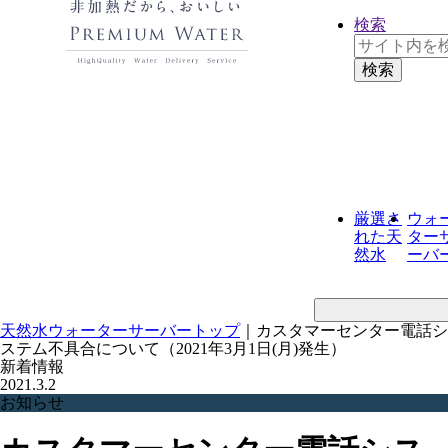
検索
厳選さ
ウォ
れた
天
ター
然水
ーバ
天然水ウォーターサーバートップ
｜
カスタマーセンター電話シ
ステム不具合について（2021年3月1日(月)発生）
新着情報
2021.3.2
お知らせ