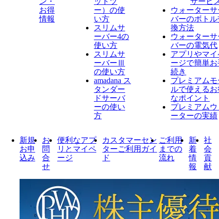
ン・
ットツ
サービ
お得
ー）の使
ウォーターサ
情報
い方
バーのボトル
スリムサ
換方法
ーバー4の
ウォーターサ
使い方
バーの電気代
スリムサ
アプリやマイ
ーバーⅢ
ージで簡単お
の使い方
続き
amadana ス
プレミアムモ
タンダー
ルで使えるお
ドサーバ
なポイント
ーの使い
プレミアムウ
方
ーターの実績
新規
お
便利なアプ
カスタマーセン
ご利用
新
社
お申
問
リとマイペ
ターご利用ガイ
までの
着
会
込み
合
ージ
ド
流れ
情
貢
せ
報
献