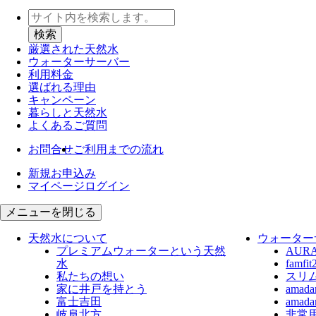
厳選された天然水
ウォーター
サーバー
利用料金
選ばれる理由
キャンペーン
暮らしと天然水
よくあるご質問
お問合せ
ご利用までの流れ
新規お申込み
マイページログイン
メニューを閉じる
天然水について
ウォーター
プレミアムウォーターという天然
AUR
水
fam
私たちの想い
スリ
家に井戸を持とう
ama
富士吉田
ama
岐阜北方
非常