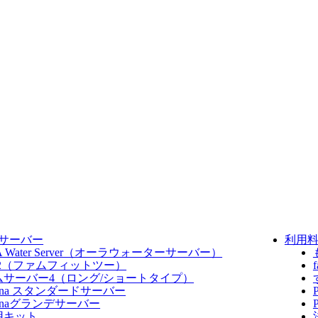
サーバー
利用
A Water Server​（オーラウォーターサーバー）
fit2（ファムフィットツー）
ムサーバー4（ロング/ショートタイプ）
dana スタンダードサーバー
danaグランデサーバー
用キット