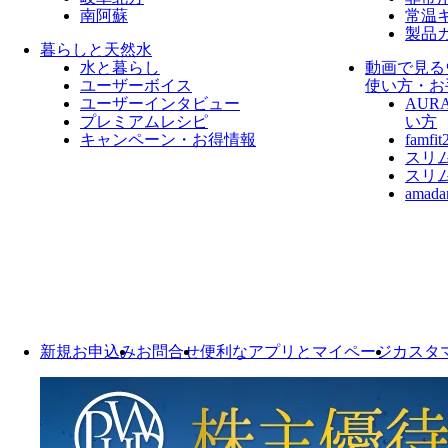
南阿蘇
常温
製品
暮らしと天然水
水と暮らし
動画で見る
ユーザーボイス
使い方・お
ユーザーインタビュー
AUR
プレミアムレシピ
い方
キャンペーン・お得情報
fam
スリ
スリ
ama
新規お申込み
お問合せ
便利なアプリとマイページ
カスタ