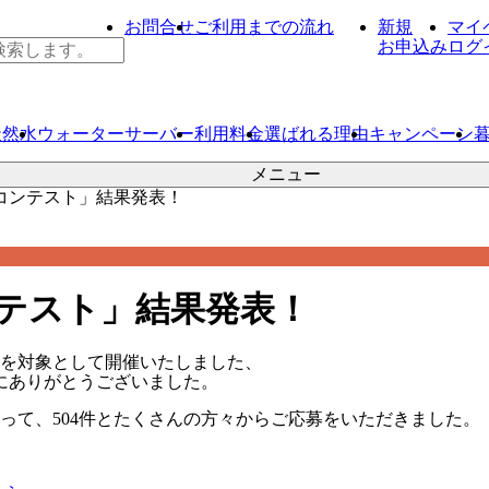
お問合せ
ご利用までの流れ
新規
マイ
お申込み
ログ
天然水
ウォーター
サーバー
利用料金
選ばれる理由
キャンペーン
メニュー
コンテスト」結果発表！
テスト」結果発表！
を対象として開催いたしました、
にありがとうございました。
って、
504件
とたくさんの方々からご応募をいただきました。