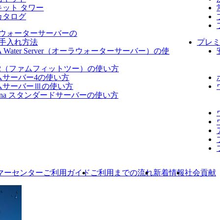
キット タワー
カタログ
ウォーターサーバーの
手入れ方法
プレ
A Water Server​（オーラウォーターサーバー）の使
fit2（ファムフィットツー）の使い方
ムサーバー4の使い方
ムサーバーⅢの使い方
dana スタンダードサーバーの使い方
マーセンターご利用ガイド
ご利用までの流れ
新着情報
社会貢献