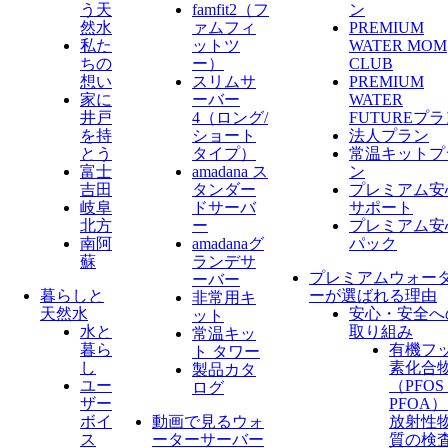
う天
famfit2（フ
ン
然水
ァムフィ
PREMIUM
私た
ットツ
WATER MOM
ちの
ー）
CLUB
想い
スリムサ
PREMIUM
家に
ーバー
WATER
井戸
4（ロング/
FUTUREプ
を持
ショート
法人プラン
とう
タイプ）
常温キットプ
富士
amadana ス
ン
吉田
タンダー
プレミアム安
岐阜
ドサーバ
サポート
北方
ー
プレミアム安
南阿
amadanaグ
パック
蘇
ランデサ
プレミアムウォー
ーバー
暮らしと
ーが選ばれる理由
非常用キ
天然水
安心・安全へ
ット
水と
取り組み
常温キッ
暮ら
有機フ
ト タワー
し
素化合
製品カタ
ユー
（PFO
ログ
ザー
PFOA
ボイ
動画で見るウォ
放射性
ス
ーターサーバー
質の検