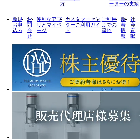
方
ーターの実績
新規
お
便利なアプ
カスタマーセン
ご利用
新
社
お申
問
リとマイペ
ターご利用ガイ
までの
着
会
込み
合
ージ
ド
流れ
情
貢
せ
報
献