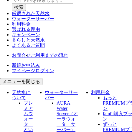
厳選された天然水
ウォーター
サーバー
利用料金
選ばれる理由
キャンペーン
暮らしと天然水
よくあるご質問
お問合せ
ご利用までの流れ
新規お申込み
マイページログイン
メニューを閉じる
天然水に
ウォーターサー
利用料金
ついて
バー
もっと
プレ
AURA
PREMIUMプ
ミア
Water
ン
ムウ
Server​（オ
famfit購入プ
ォー
ーラウォ
ン
ター
ーターサ
ずっと
とい
ーバー）
PREMIUMプ