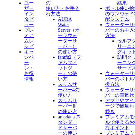
ユー
の
結果
ザー
使い方・お手入
ボトル使い捨
イン
れ方法
のワンウェイ
タビ
AURA
配システム
ュー
Water
ウォーターサ
プレ
Server​（オ
バーのお手入
ミア
ーラウォ
方法
ムレ
ーターサ
セルフ
シピ
ーバー）
リーニ
キャ
の使い方
グキッ
ンペ
famfit2（フ
訪問ク
ー
ァムフィ
ーニン
ン・
ットツ
サービ
お得
ー）の使
ウォーターサ
情報
い方
バーのボトル
スリムサ
換方法
ーバー4の
ウォーターサ
使い方
バーの電気代
スリムサ
アプリやマイ
ーバーⅢ
ージで簡単お
の使い方
続き
amadana ス
プレミアムモ
タンダー
ルで使えるお
ドサーバ
なポイント
ーの使い
プレミアムウ