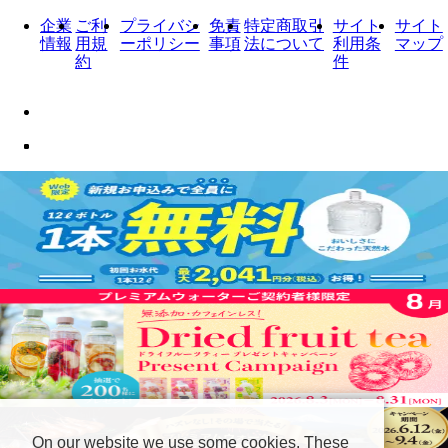
企業
ご利
プライバシ
免責
特定商取引
サイト
サイト
情報
用規
ーポリシー
事項
法について
利用条
マップ
約
件
On our website we use some cookies. These