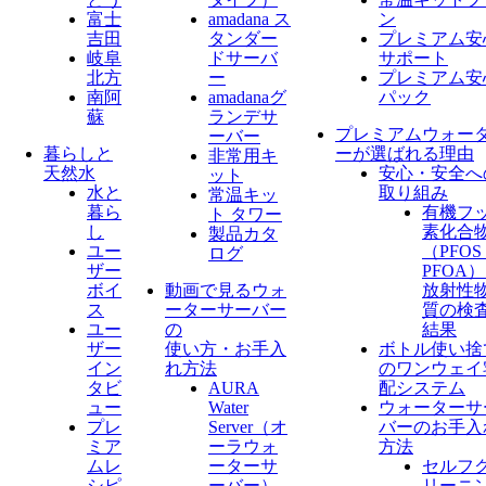
富士
amadana ス
ン
吉田
タンダー
プレミアム安
岐阜
ドサーバ
サポート
北方
ー
プレミアム安
南阿
amadanaグ
パック
蘇
ランデサ
プレミアムウォー
ーバー
暮らしと
ーが選ばれる理由
非常用キ
天然水
安心・安全へ
ット
水と
取り組み
常温キッ
暮ら
有機フ
ト タワー
し
素化合
製品カタ
ユー
（PFO
ログ
ザー
PFOA
ボイ
動画で見るウォ
放射性
ス
ーターサーバー
質の検
ユー
の
結果
ザー
使い方・お手入
ボトル使い捨
イン
れ方法
のワンウェイ
タビ
AURA
配システム
ュー
Water
ウォーターサ
プレ
Server​（オ
バーのお手入
ミア
ーラウォ
方法
ムレ
ーターサ
セルフ
シピ
ーバー）
リーニ