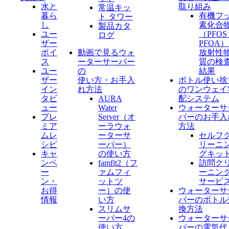
水と
取り組み
常温キッ
暮ら
有機フ
ト タワー
し
素化合
製品カタ
ユー
（PFO
ログ
ザー
PFOA
ボイ
動画で見るウォ
放射性
ス
ーターサーバー
質の検
ユー
の
結果
ザー
使い方・お手入
ボトル使い捨
イン
れ方法
のワンウェイ
タビ
AURA
配システム
ュー
Water
ウォーターサ
プレ
Server​（オ
バーのお手入
ミア
ーラウォ
方法
ムレ
ーターサ
セルフ
シピ
ーバー）
リーニ
キャ
の使い方
グキッ
ンペ
famfit2（フ
訪問ク
ー
ァムフィ
ーニン
ン・
ットツ
サービ
お得
ー）の使
ウォーターサ
情報
い方
バーのボトル
スリムサ
換方法
ーバー4の
ウォーターサ
使い方
バーの電気代