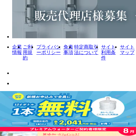
企業
ご利
プライバシ
免責
特定商取引
サイト
サイト
情報
用規
ーポリシー
事項
法について
利用条
マップ
約
件