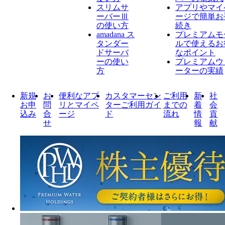
スリムサ
アプリやマイ
ーバーⅢ
ージで簡単お
の使い方
続き
amadana ス
プレミアムモ
タンダー
ルで使えるお
ドサーバ
なポイント
ーの使い
プレミアムウ
方
ーターの実績
新規
お
便利なアプ
カスタマーセン
ご利用
新
社
お申
問
リとマイペ
ターご利用ガイ
までの
着
会
込み
合
ージ
ド
流れ
情
貢
せ
報
献