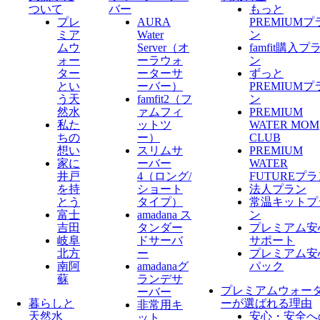
ついて
バー
もっと
プレ
AURA
PREMIUMプ
ミア
Water
ン
ムウ
Server​（オ
famfit購入プ
ォー
ーラウォ
ン
ター
ーターサ
ずっと
とい
ーバー）
PREMIUMプ
う天
famfit2（フ
ン
然水
ァムフィ
PREMIUM
私た
ットツ
WATER MOM
ちの
ー）
CLUB
想い
スリムサ
PREMIUM
家に
ーバー
WATER
井戸
4（ロング/
FUTUREプ
を持
ショート
法人プラン
とう
タイプ）
常温キットプ
富士
amadana ス
ン
吉田
タンダー
プレミアム安
岐阜
ドサーバ
サポート
北方
ー
プレミアム安
南阿
amadanaグ
パック
蘇
ランデサ
プレミアムウォー
ーバー
暮らしと
ーが選ばれる理由
非常用キ
天然水
安心・安全へ
ット