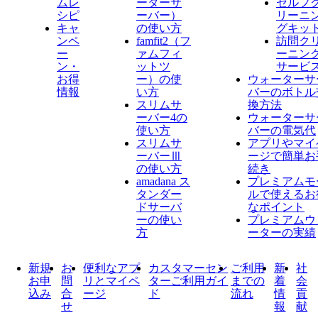
ムレ
ーターサ
セルフ
シピ
ーバー）
リーニ
キャ
の使い方
グキッ
ンペ
famfit2（フ
訪問ク
ー
ァムフィ
ーニン
ン・
ットツ
サービ
お得
ー）の使
ウォーターサ
情報
い方
バーのボトル
スリムサ
換方法
ーバー4の
ウォーターサ
使い方
バーの電気代
スリムサ
アプリやマイ
ーバーⅢ
ージで簡単お
の使い方
続き
amadana ス
プレミアムモ
タンダー
ルで使えるお
ドサーバ
なポイント
ーの使い
プレミアムウ
方
ーターの実績
新規
お
便利なアプ
カスタマーセン
ご利用
新
社
お申
問
リとマイペ
ターご利用ガイ
までの
着
会
込み
合
ージ
ド
流れ
情
貢
せ
報
献