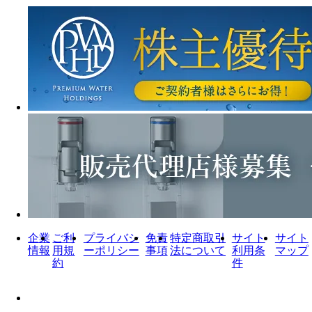
企業
ご利
プライバシ
免責
特定商取引
サイト
サイト
情報
用規
ーポリシー
事項
法について
利用条
マップ
約
件