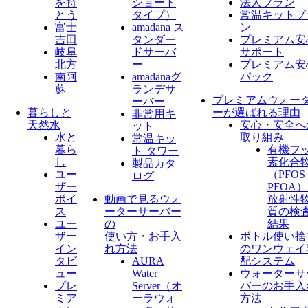
を持
ショート
法人プラン
とう
タイプ）
常温キットプ
富士
amadana ス
ン
吉田
タンダー
プレミアム安
岐阜
ドサーバ
サポート
北方
ー
プレミアム安
南阿
amadanaグ
パック
蘇
ランデサ
プレミアムウォー
ーバー
暮らしと
ーが選ばれる理由
非常用キ
天然水
安心・安全へ
ット
水と
取り組み
常温キッ
暮ら
有機フ
ト タワー
し
素化合
製品カタ
ユー
（PFO
ログ
ザー
PFOA
ボイ
動画で見るウォ
放射性
ス
ーターサーバー
質の検
ユー
の
結果
ザー
使い方・お手入
ボトル使い捨
イン
れ方法
のワンウェイ
タビ
AURA
配システム
ュー
Water
ウォーターサ
プレ
Server​（オ
バーのお手入
ミア
ーラウォ
方法