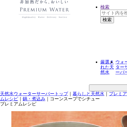
検索
厳選さ
ウォ
れた
天
ター
然水
ーバ
天然水ウォーターサーバートップ
｜
暮らしと天然水
｜
プレミア
ムレシピ
｜
鍋・煮込み
｜
コーンスープでシチュー
プレミアムレシピ