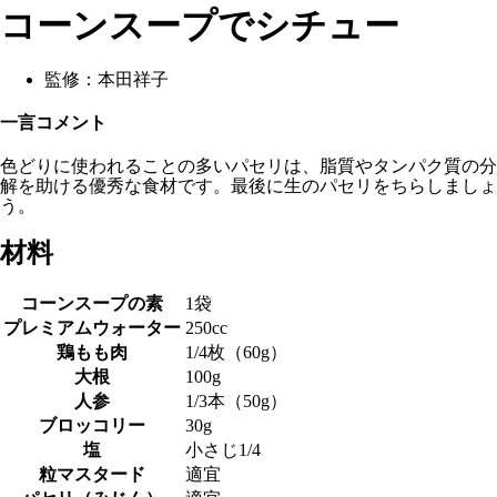
コーンスープでシチュー
監修：
本田祥子
一言コメント
色どりに使われることの多いパセリは、脂質やタンパク質の分
解を助ける優秀な食材です。最後に生のパセリをちらしましょ
う。
材料
コーンスープの素
1袋
プレミアムウォーター
250cc
鶏もも肉
1/4枚（60g）
大根
100g
人参
1/3本（50g）
ブロッコリー
30g
塩
小さじ1/4
粒マスタード
適宜