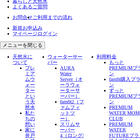
暮らしと天然水
よくあるご質問
お問合せ
ご利用までの流れ
新規お申込み
マイページログイン
メニューを閉じる
天然水に
ウォーターサー
利用料金
ついて
バー
もっと
プレ
AURA
PREMIUMプ
ミア
Water
ン
ムウ
Server​（オ
famfit購入プ
ォー
ーラウォ
ン
ター
ーターサ
ずっと
とい
ーバー）
PREMIUMプ
う天
famfit2（フ
ン
然水
ァムフィ
PREMIUM
私た
ットツ
WATER MOM
ちの
ー）
CLUB
想い
スリムサ
PREMIUM
家に
ーバー
WATER
井戸
4（ロング/
FUTUREプ