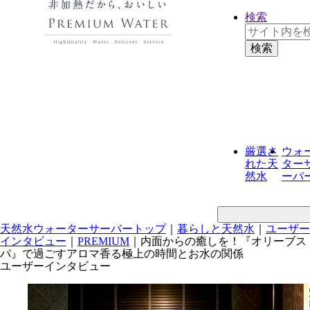
検索
厳選さ
ウォ
れた
天
ター
然水
ーバ
天然水ウォーターサーバートップ
｜
暮らしと天然水
｜
ユーザー
インタビュー
｜
PREMIUM
｜
内面からの癒しを！『オリーブス
パ』で過ごすアロマ香る極上の時間とお水の関係
ユーザーインタビュー