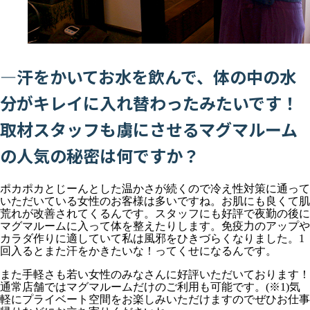
―汗をかいてお水を飲んで、体の中の水
分がキレイに入れ替わったみたいです！
取材スタッフも虜にさせるマグマルーム
の人気の秘密は何ですか？
ポカポカとじーんとした温かさが続くので冷え性対策に通って
いただいている女性のお客様は多いですね。お肌にも良くて肌
荒れが改善されてくるんです。スタッフにも好評で夜勤の後に
マグマルームに入って体を整えたりします。免疫力のアップや
カラダ作りに適していて私は風邪をひきづらくなりました。1
回入るとまた汗をかきたいな！ってくせになるんです。
また手軽さも若い女性のみなさんに好評いただいております！
通常店舗ではマグマルームだけのご利用も可能です。(※1)気
軽にプライベート空間をお楽しみいただけますのでぜひお仕事