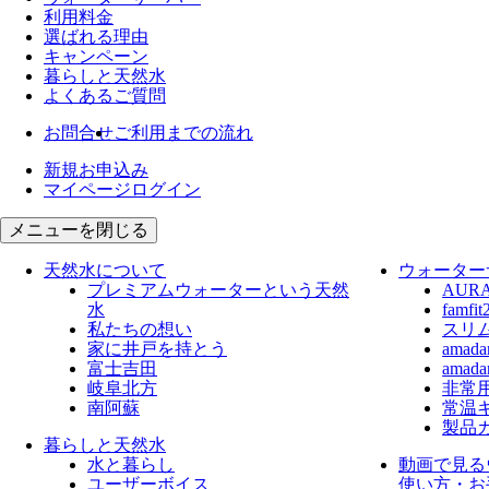
利用料金
選ばれる理由
キャンペーン
暮らしと天然水
よくあるご質問
お問合せ
ご利用までの流れ
新規お申込み
マイページログイン
メニューを閉じる
天然水について
ウォーター
プレミアムウォーターという天然
AUR
水
fam
私たちの想い
スリ
家に井戸を持とう
ama
富士吉田
ama
岐阜北方
非常
南阿蘇
常温
製品
暮らしと天然水
水と暮らし
動画で見る
ユーザーボイス
使い方・お