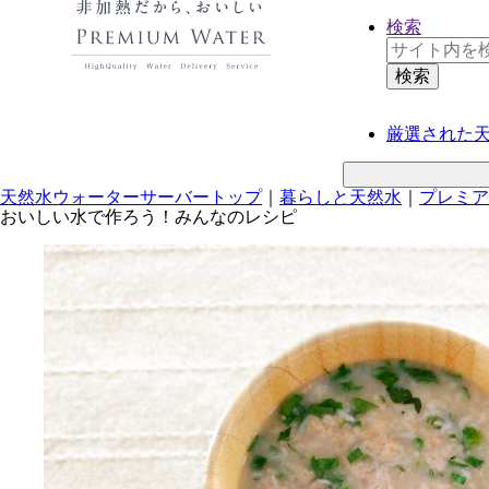
検索
厳選された
天然水ウォーターサーバートップ
｜
暮らしと天然水
｜
プレミア
おいしい水で作ろう！
みんなのレシピ