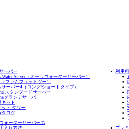
サーバー
利用
A Water Server​（オーラウォーターサーバー）
fit2（ファムフィットツー）
ムサーバー4（ロング/ショートタイプ）
dana スタンダードサーバー
danaグランデサーバー
用キット
キット タワー
カタログ
ウォーターサーバーの
手入れ方法
プレ