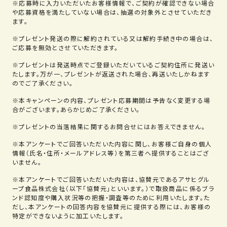
応募時に入力いただいたお客様情報で、ご契約が確認できない場合
や応募資格を満たしていない場合は、抽選の対象外とさせていただき
ます。
プレゼント発送の際に解約されている又は解約手続き中の場合は、
ご応募を無効とさせていただきます。
プレゼントは発送時点でご登録いただいているご契約住所に発送い
たします。万が一、プレゼントが返送された場合、再送いたしかねます
のでご了承ください。
本キャンペーンの内容、プレゼント応募期間は予告なく変更する場
合がございます。あらかじめご了承ください。
プレゼントの当落結果に関するお問合せにはお答えできません。
本アンケートでご回答いただいた内容に関し、お客様ご自身の個人
情報（氏名・住所・メールアドレス等）を第三者へ提供することはござ
いません。
本アンケートでご回答いただいた内容は、協賛元であるアサヒグル
ープ食品株式会社（以下「協賛元」といいます。）で取扱商品に係るブラ
ンド認知度や購入状況等の把握・調査等のために利用いたします。た
だし、本アンケートの回答内容を協賛元に提供する際には、お客様の
特定ができないように加工いたします。