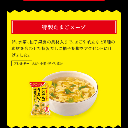
特製たまごスープ
卵、水菜、柚子果皮の具材入りで、あごや帆立など8種の
素材を合わせた特製だしに柚子胡椒をアクセントに仕上
げました。
アレルギー
えび・小麦・卵・乳成分