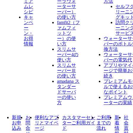
ミア
ーラウォ
方法
ムレ
ーターサ
セルフ
シピ
ーバー）
リーニ
キャ
の使い方
グキッ
ンペ
famfit2（フ
訪問ク
ー
ァムフィ
ーニン
ン・
ットツ
サービ
お得
ー）の使
ウォーターサ
情報
い方
バーのボトル
スリムサ
換方法
ーバー4の
ウォーターサ
使い方
バーの電気代
スリムサ
アプリやマイ
ーバーⅢ
ージで簡単お
の使い方
続き
amadana ス
プレミアムモ
タンダー
ルで使えるお
ドサーバ
なポイント
ーの使い
プレミアムウ
方
ーターの実績
新規
お
便利なアプ
カスタマーセン
ご利用
新
社
お申
問
リとマイペ
ターご利用ガイ
までの
着
会
込み
合
ージ
ド
流れ
情
貢