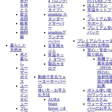
井戸
4（ロング/
FUTUREプ
を持
ショート
法人プラン
とう
タイプ）
常温キットプ
富士
amadana ス
ン
吉田
タンダー
プレミアム安
岐阜
ドサーバ
サポート
北方
ー
プレミアム安
南阿
amadanaグ
パック
蘇
ランデサ
プレミアムウォー
ーバー
暮らしと
ーが選ばれる理由
非常用キ
天然水
安心・安全へ
ット
水と
取り組み
常温キッ
暮ら
有機フ
ト タワー
し
素化合
製品カタ
ユー
（PFO
ログ
ザー
PFOA
ボイ
動画で見るウォ
放射性
ス
ーターサーバー
質の検
ユー
の
結果
ザー
使い方・お手入
ボトル使い捨
イン
れ方法
のワンウェイ
タビ
AURA
配システム
ュー
Water
ウォーターサ
プレ
Server​（オ
バーのお手入