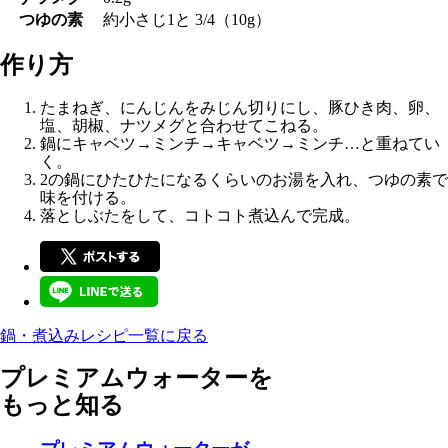
つゆの素
約小さじ1と 3/4（10g）
作り方
たまねぎ、にんじんをみじん切りにし、豚ひき肉、卵、
塩、胡椒、ナツメグと合わせてこねる。
鍋にキャベツ→ミンチ→キャベツ→ミンチ…と重ねてい
く。
2の鍋にひたひたになるくらいのお湯を入れ、つゆの素で
味を付ける。
落としぶたをして、コトコト煮込んで完成。
鍋・煮込みレシピ一覧に戻る
プレミアムウォーターを
もっと知る