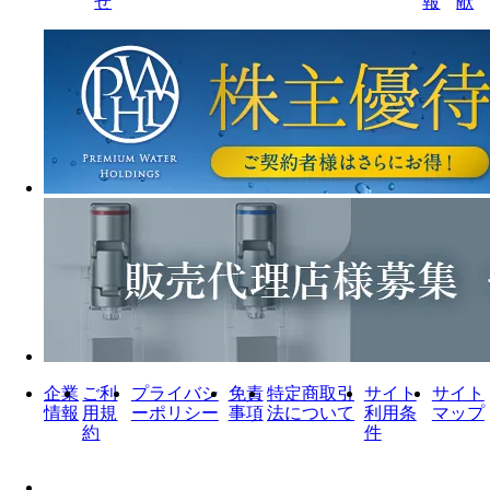
せ
報
献
企業
ご利
プライバシ
免責
特定商取引
サイト
サイト
情報
用規
ーポリシー
事項
法について
利用条
マップ
約
件