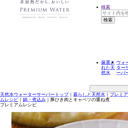
検索
厳選さ
ウォ
れた
天
ター
然水
ーバ
天然水ウォーターサーバートップ
｜
暮らしと天然水
｜
プレミア
ムレシピ
｜
鍋・煮込み
｜
豚ひき肉とキャベツの重ね煮
プレミアムレシピ