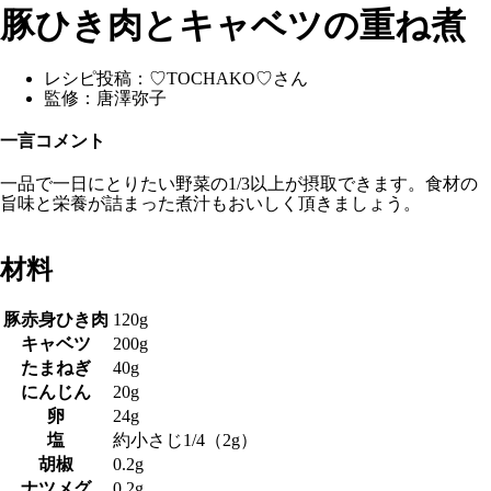
豚ひき肉とキャベツの重ね煮
レシピ投稿：
♡TOCHAKO♡さん
監修：
唐澤弥子
一言コメント
一品で一日にとりたい野菜の1/3以上が摂取できます。食材の
旨味と栄養が詰まった煮汁もおいしく頂きましょう。
材料
豚赤身ひき肉
120g
キャベツ
200g
たまねぎ
40g
にんじん
20g
卵
24g
塩
約小さじ1/4（2g）
胡椒
0.2g
ナツメグ
0.2g