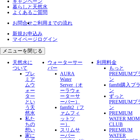
キャンペーン
暮らしと天然水
よくあるご質問
お問合せ
ご利用までの流れ
新規お申込み
マイページログイン
メニューを閉じる
天然水に
ウォーターサー
利用料金
ついて
バー
もっと
プレ
AURA
PREMIUMプ
ミア
Water
ン
ムウ
Server​（オ
famfit購入プ
ォー
ーラウォ
ン
ター
ーターサ
ずっと
とい
ーバー）
PREMIUMプ
う天
famfit2（フ
ン
然水
ァムフィ
PREMIUM
私た
ットツ
WATER MOM
ちの
ー）
CLUB
想い
スリムサ
PREMIUM
家に
ーバー
WATER